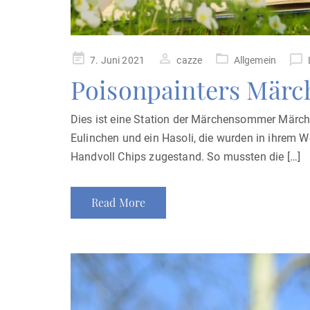
Posted
7. Juni 2021
cazze
Allgemein
on
Poisonpainters Mär
Dies ist eine Station der Märchensommer Märche
Eulinchen und ein Hasoli, die wurden in ihrem W
Handvoll Chips zugestand. So mussten die […]
Read More